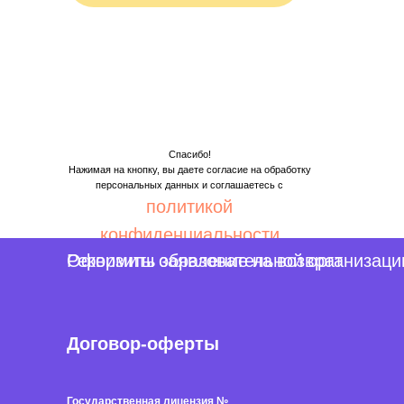
Спасибо!
Нажимая на кнопку, вы даете согласие на обработку
персональных данных и соглашаетесь c
политикой
конфиденциальности
Реквизиты образовательной организаци
Оформить заявление на возврат
Договор-оферты
Государственная лицензия №