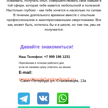
осваивать, получать опыт, совершенствовать свои навыки в
той сфере, которая тебе кажется любопытной и полезной.
Настолько глубоко – как тебе хочется и насколько по силам.
В течение длительного времени вместе с опытным
профессионалом и заинтересованными сверстниками. Все
как, может быть, хотелось бы и в школе, но там так, увы не
получается.
Давайте знакомиться!
Наш Телефон: +7 999 196 1231
Перезвоним в течение рабочего дня,
если не сможем сразу ответить на звонок
E-mail:
vneschool@epischool.ru
Санкт-Петербург, ул. Стахановцев, 13а